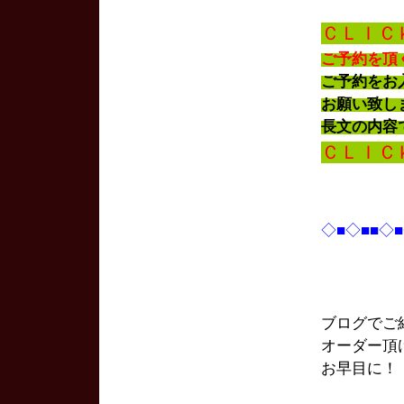
ＣＬＩＣ
ご予約を頂
ご予約を
お願い致し
長文の内容
ＣＬＩＣ
◇■◇■■◇
ブログでご
オーダー頂
お早目に！