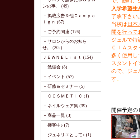
で、随時、
ンの事。 (49)
入学希望生
+ 掲載広告＆他Ｃａｍｐａ
了承下さい
ｉｇｎ (67)
当校は
日本
開を行って
+ ご予約関連 (176)
ジェルで特
+ サロンからのお知ら
ＣＩＡスタ
せ。 (202)
多く使用し
ＪＥＷＮＥＬｉｓｔ (154)
スタントイ
+ 勉強会 (8)
ので、ジェ
+ イベント (57)
す
。
+ 研修＆セミナー (5)
+ ＣＯＳＭＥＴＩＣ (1)
+ ネイルウェア集 (39)
開催予定の
+ 商品一覧 (3)
+ 接客中♪ (7)
+ ジュネリエとして♪ (1)