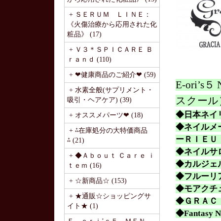
+ ＳＥＲＵＭ ＬＩＮＥ：
《火傷治療から応用された化
粧品》 (17)
+ Ｖ３＊ＳＰＩＣＡＲＥ Ｂ
ｒａｎｄ (110)
+ ❤健康商品のご紹介❤ (59)
E-ori
+ 水素全般(サプリメント・
スクール
吸引・ヘアケア) (39)
◆日本ネイ
+ オススメパーツ❤ (18)
◆ネイルメー
+ ⁂在庫処分の大特価商品
ーＲＩＥＵ
⁂ (21)
◆ネイルサ
+ ◆Ａｂｏｕｔ Ｃａｒｅ ｉ
◆カルジェ
ｔｅｍ (16)
◆フルーリ
+ ☆新商品☆ (153)
◆モアクチ
+ ★通販☆ショッピングサ
◆ＧＲＡＣ
イト★ (1)
◆
Fantasy N