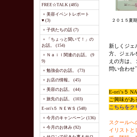
FREE☆TALK (485)
+ 美容イベントレポート
♥ (3)
２０１５夏
+ 子供たちの話 (7)
+ 「ちょっと聞いて！」の
お話。 (154)
新しくジェ
方、ジェル
+ Ｎａｉｌ関連のお話。 (9
えの方は、
9)
問い合わせ
+ 勉強会のお話。 (73)
+ お店の情報。 (45)
+ 美容のお話。 (44)
E-ori’s
+ 旅先のお話。 (103)
ご興味があ
こちらをク
E-ori's５ ＮＥＷＳ (548)
+ 今月のキャンペーン (136)
スクールへ
+ 今月のお休み (92)
イリストと
+ サロンで起きた事＆サロ