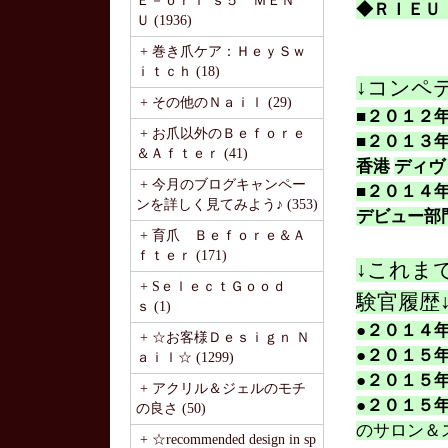
Ｅ－ｏｒｉ’ｓ５ ＭＥＮ
◆ＲＩＥＵ
Ｕ (1936)
+ 巻き爪ケア：ＨｅｙＳｗ
ｉｔｃｈ (18)
↓コンペ
+ その他のＮａｉｌ (29)
■２０１２
+ お爪以外のＢｅｆｏｒｅ
■２０１３
＆Ａｆｔｅｒ (41)
香港
ディヴ
+ 今月のブログキャンペー
■２０１４
ンを詳しく見てみよう♪ (353)
デビュー部
+ 育爪 Ｂｅｆｏｒｅ＆Ａ
ｆｔｅｒ (171)
↓これま
+ SｅｌｅｃｔＧｏｏｄ
験官履歴
ｓ (1)
●２０１４
+ ☆お客様Ｄｅｓｉｇｎ Ｎ
●２０１５
ａｉｌ☆ (1299)
●２０１５
+ アクリル＆ジェルのモチ
●２０１５
の良さ (50)
のサロン＆
+ ☆recommended design in sp