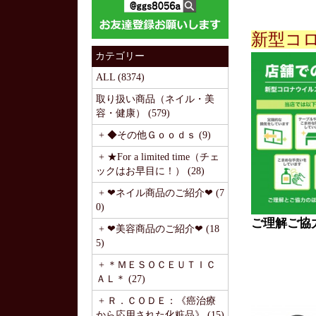
新型コ
カテゴリー
ALL (8374)
取り扱い商品（ネイル・美
容・健康） (579)
+ ◆その他Ｇｏｏｄｓ (9)
+ ★For a limited time（チェ
ックはお早目に！） (28)
+ ❤ネイル商品のご紹介❤ (7
0)
ご理解ご協
+ ❤美容商品のご紹介❤ (18
5)
+ ＊ＭＥＳＯＣＥＵＴＩＣ
ＡＬ＊ (27)
+ Ｒ．ＣＯＤＥ：《癌治療
から応用された化粧品》 (15)