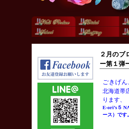
２月のブ
ー第１弾
ごきげん
北海道帯
ります、
E-ori’s
ース）です