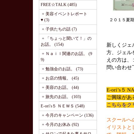
FREE☆TALK (485)
+ 美容イベントレポート
♥ (3)
２０１５夏
+ 子供たちの話 (7)
+ 「ちょっと聞いて！」の
お話。 (154)
新しくジェ
方、ジェル
+ Ｎａｉｌ関連のお話。 (9
えの方は、
9)
問い合わせ
+ 勉強会のお話。 (73)
+ お店の情報。 (45)
+ 美容のお話。 (44)
E-ori’s
+ 旅先のお話。 (103)
ご興味があ
こちらをク
E-ori's５ ＮＥＷＳ (548)
+ 今月のキャンペーン (136)
スクールへ
+ 今月のお休み (92)
イリストと
+ サロンで起きた事＆サロ