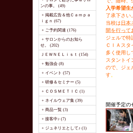
で、随時、
ンの事。 (49)
入学希望生
+ 掲載広告＆他Ｃａｍｐａ
了承下さい
ｉｇｎ (67)
当校は
日本
開を行って
+ ご予約関連 (176)
ジェルで特
+ サロンからのお知ら
ＣＩＡスタ
せ。 (202)
多く使用し
ＪＥＷＮＥＬｉｓｔ (154)
スタントイ
+ 勉強会 (8)
ので、ジェ
+ イベント (57)
す
。
+ 研修＆セミナー (5)
+ ＣＯＳＭＥＴＩＣ (1)
+ ネイルウェア集 (39)
開催予定の
+ 商品一覧 (3)
+ 接客中♪ (7)
+ ジュネリエとして♪ (1)