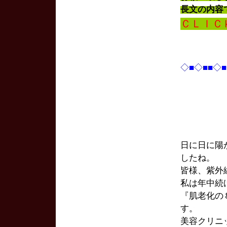
長文の内容
ＣＬＩＣ
◇■◇■■◇
日に日に陽
したね。
皆様、紫外
私は年中続
『肌老化の
す。
美容クリニ