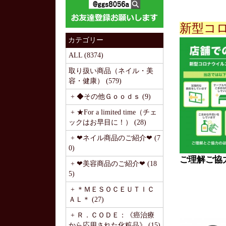
新型コ
カテゴリー
ALL (8374)
取り扱い商品（ネイル・美
容・健康） (579)
+ ◆その他Ｇｏｏｄｓ (9)
+ ★For a limited time（チェ
ックはお早目に！） (28)
+ ❤ネイル商品のご紹介❤ (7
0)
ご理解ご協
+ ❤美容商品のご紹介❤ (18
5)
+ ＊ＭＥＳＯＣＥＵＴＩＣ
ＡＬ＊ (27)
+ Ｒ．ＣＯＤＥ：《癌治療
から応用された化粧品》 (15)