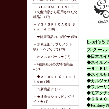
+ ＳＥＲＵＭ ＬＩＮＥ：
《火傷治療から応用された化
粧品》 (17)
+ Ｖ３＊ＳＰＩＣＡＲＥ Ｂ
ｒａｎｄ (110)
+ ❤健康商品のご紹介❤ (59)
E-ori
+ 水素全般(サプリメント・
スクール
吸引・ヘアケア) (39)
◆日本ネイ
+ オススメパーツ❤ (18)
◆ネイルメー
+ ⁂在庫処分の大特価商品
ーＲＩＥＵ
⁂ (21)
◆ネイルサ
+ ◆Ａｂｏｕｔ Ｃａｒｅ ｉ
◆カルジェ
ｔｅｍ (16)
◆フルーリ
+ ☆新商品☆ (153)
◆モアクチ
+ ★通販☆ショッピングサ
◆ＧＲＡＣ
イト★ (1)
◆
Fantasy N