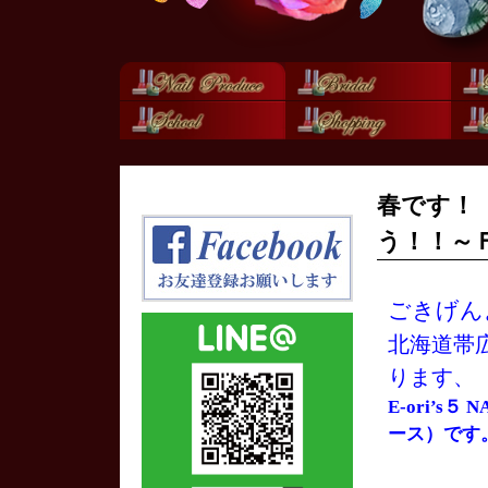
春です！
う！！～
ごきげん
北海道帯
ります、
E-ori’s
ース）です