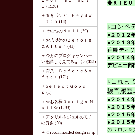
Ｅ－ｏｒｉ’ｓ５ ＭＥＮ
◆ＲＩＥＵ
Ｕ (1936)
+ 巻き爪ケア：ＨｅｙＳｗ
ｉｔｃｈ (18)
↓コンペ
+ その他のＮａｉｌ (29)
■２０１２
+ お爪以外のＢｅｆｏｒｅ
■２０１３
＆Ａｆｔｅｒ (41)
香港
ディヴ
+ 今月のブログキャンペー
■２０１４
ンを詳しく見てみよう♪ (353)
デビュー部
+ 育爪 Ｂｅｆｏｒｅ＆Ａ
ｆｔｅｒ (171)
↓これま
+ SｅｌｅｃｔＧｏｏｄ
験官履歴
ｓ (1)
●２０１４
+ ☆お客様Ｄｅｓｉｇｎ Ｎ
●２０１５
ａｉｌ☆ (1299)
●２０１５
+ アクリル＆ジェルのモチ
●２０１５
の良さ (50)
のサロン＆
+ ☆recommended design in sp