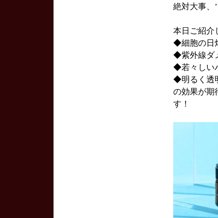
絶対大事、
本日ご紹介
◆細胞の日
◆紫外線ダ
◆若々しい
◆明るく透
の効果が期
す！