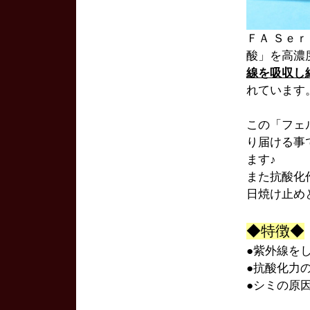
ＦＡ Ｓｅ
酸」を高濃
線を吸収し
れています
この「フェ
り届ける事
ます♪
また抗酸化
日焼け止め
◆特徴◆
●紫外線を
●抗酸化力
●シミの原