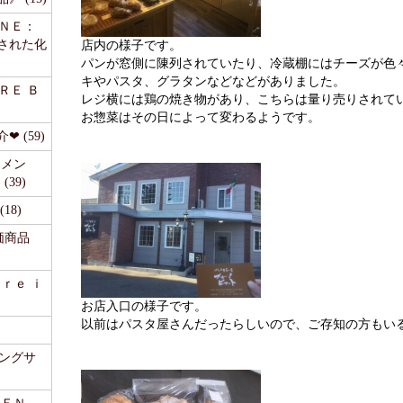
ＩＮＥ：
された化
店内の様子です。
パンが窓側に陳列されていたり、冷蔵棚にはチーズが色
キやパスタ、グラタンなどなどがありました。
ＲＥ Ｂ
レジ横には鶏の焼き物があり、こちらは量り売りされて
お惣菜はその日によって変わるようです。
 (59)
リメン
39)
18)
価商品
ａｒｅ ｉ
お店入口の様子です。
以前はパスタ屋さんだったらしいので、ご存知の方もい
ピングサ