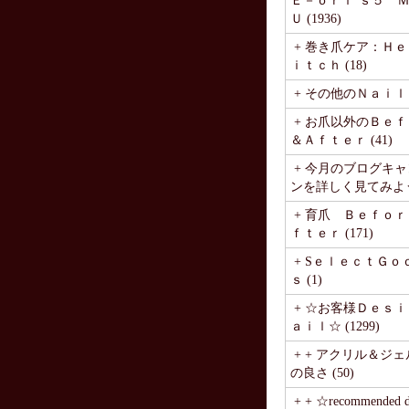
Ｅ－ｏｒｉ’ｓ５ 
Ｕ (1936)
+ 巻き爪ケア：Ｈ
ｉｔｃｈ (18)
+ その他のＮａｉｌ (
+ お爪以外のＢｅ
＆Ａｆｔｅｒ (41)
+ 今月のブログキ
ンを詳しく見てみよう♪ 
+ 育爪 Ｂｅｆｏ
ｆｔｅｒ (171)
+ SｅｌｅｃｔＧｏ
ｓ (1)
+ ☆お客様Ｄｅｓｉ
ａｉｌ☆ (1299)
+ + アクリル＆ジ
の良さ (50)
+ + ☆recommended de