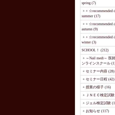
spring (7)
+ + ☆recommended de
summer (17)
+ + ☆recommended de
autumn (9)
+ + ☆recommended de
winter (3)
SCHOOL！ (212)
+ ～Nail medi～ 
ンラインスクール (1
+ セミナー内容 (28)
+ セミナー日程 (42)
+ 授業の様子 (16)
+ ＪＮＥＣ検定試験 (
+ ジェル検定試験 (1
+ お知らせ (117)