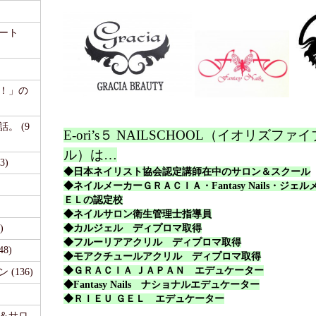
ート
て！」の
。 (9
E-ori’s５ NAILSCHOOL（イオリズフ
ル）は…
3)
◆日本ネイリスト協会認定講師在中のサロン＆スクール
◆ネイルメーカーＧＲＡＣＩＡ・Fantasy Nails・ジェ
ＥＬの認定校
◆ネイルサロン衛生管理士指導員
)
◆カルジェル ディプロマ取得
◆フルーリアアクリル ディプロマ取得
48)
◆モアクチュールアクリル ディプロマ取得
◆ＧＲＡＣＩＡ ＪＡＰＡＮ エデュケーター
(136)
◆
Fantasy Nails
ナショナルエデュケーター
◆ＲＩＥＵ ＧＥＬ エデュケーター
事＆サロ