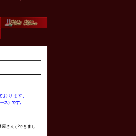
ております、
デュース）です。
菜屋さんができまし