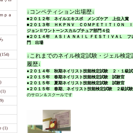
↓コンペティション出場歴↓
ａｍｐａ
■２０１２年 ネイルエキスポ メンズケア 上位入賞
■２０１３年 ＨＫＰＮＶ ＣＯＭＰＥＴＩＴＩＯＮ 
ジョンⅡワントーンスカルプチュア部門４位
■２０１４年 ＡＳＩＡ ＮＡＩＬ ＦＥＳＴＩＶＡＬ フ
ら
門 出場
54)
↓これまでのネイル検定試験・ジェル検定
履歴↓
●２０１４年 秋期ネイリスト技能検定試験 ２・１級
●２０１５年 春期ネイリスト技能検定試験 試験官
)
●２０１５年 夏期ネイリスト技能検定試験 試験官
●２０１５年 春期、ネイリスト技能検定試験 ２級試
1)
のサロン＆スクールです
9)
(1)