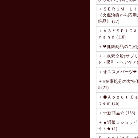
+ ＳＥＲＵＭ Ｌ
《火傷治療から応用
粧品》 (17)
+ Ｖ３＊ＳＰＩＣＡ
ｒａｎｄ (110)
+ ❤健康商品のご紹介❤
+ + 水素全般(サプ
ト・吸引・ヘアケア) (
+ オススメパーツ❤ (
+ ⁂在庫処分の大特
⁂ (21)
+ ◆Ａｂｏｕｔ Ｃ
ｔｅｍ (16)
+ ☆新商品☆ (153)
+ ★通販☆ショッ
イト★ (1)