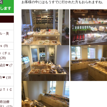
お客様の中にはもうすでに行かれた方もおられますね。
ル・美
 (9)
time（チェ
28)
介❤ (7
❤ (18
ＥＵＴＩＣ
《癌治療
 (15)