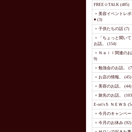
FREE☆TALK (485)
+ 美容イベントレポ
♥ (3)
+ 子供たちの話 (7)
+ 「ちょっと聞い
お話。 (154)
+ Ｎａｉｌ関連のお話
9)
+ 勉強会のお話。 (7
+ お店の情報。 (45)
+ 美容のお話。 (44)
+ 旅先のお話。 (103
E-ori's５ ＮＥＷＳ (5
+ 今月のキャンペーン 
+ 今月のお休み (92)
+ サロンで起きた