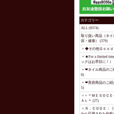
カテゴリー
ALL (8374)
取り扱い商品（ネイ
容・健康） (579)
+ ◆その他Ｇｏｏｄｓ
+ ★For a limited 
ックはお早目に！） (
+ ❤ネイル商品のご紹
0)
+ ❤美容商品のご紹介
5)
+ + ＊ＭＥＳＯＣ
ＡＬ＊ (27)
+ Ｒ．ＣＯＤＥ：
から応用された化粧品》