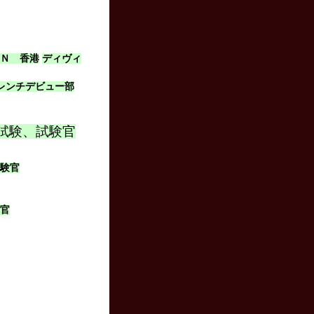
ＩＮ 香港
ディヴィ
レンチデビュー部
試験、試験官
試験官
験官