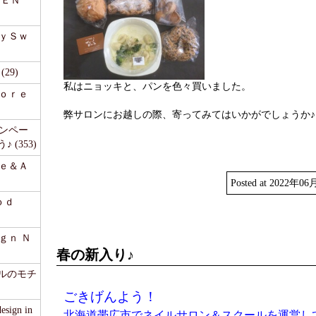
ＭＥＮ
ｅｙＳｗ
29)
私はニョッキと、パンを色々買いました。
ｆｏｒｅ
弊サロンにお越しの際、寄ってみてはいかがでしょうか♪
ャンペー
(353)
ｒｅ＆Ａ
Posted at 2022
ｏｄ
ｇｎ Ｎ
春の新入り♪
ェルのモチ
ごきげんよう！
sign in
北海道帯広市でネイルサロン＆スクールを運営し