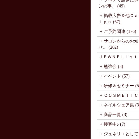
ンの事。 (49)
+ 掲載広告＆他Ｃ
ｉｇｎ (67)
+ ご予約関連 (176)
+ サロンからのお知
せ。 (202)
ＪＥＷＮＥＬｉｓｔ (1
+ 勉強会 (8)
+ イベント (57)
+ 研修＆セミナー (5
+ ＣＯＳＭＥＴＩＣ (
+ ネイルウェア集 (3
+ 商品一覧 (3)
+ 接客中♪ (7)
+ ジュネリエとして♪ 