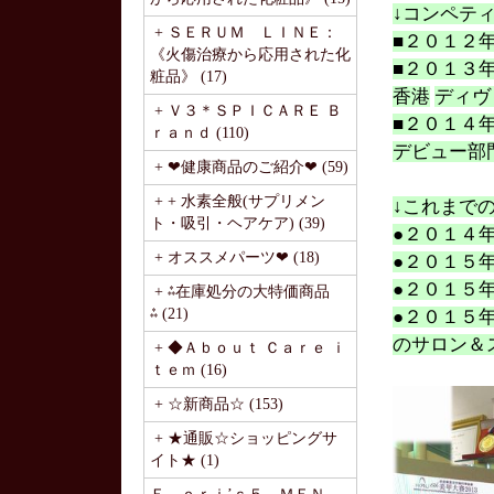
↓コンペテ
+ ＳＥＲＵＭ ＬＩＮＥ：
■２０１２
《火傷治療から応用された化
■２０１３
粧品》 (17)
香港
ディヴ
+ Ｖ３＊ＳＰＩＣＡＲＥ Ｂ
■２０１４
ｒａｎｄ (110)
デビュー部
+ ❤健康商品のご紹介❤ (59)
+ + 水素全般(サプリメン
↓これまで
ト・吸引・ヘアケア) (39)
●２０１４
+ オススメパーツ❤ (18)
●２０１５
●２０１５
+ ⁂在庫処分の大特価商品
⁂ (21)
●２０１５
のサロン＆
+ ◆Ａｂｏｕｔ Ｃａｒｅ ｉ
ｔｅｍ (16)
+ ☆新商品☆ (153)
+ ★通販☆ショッピングサ
イト★ (1)