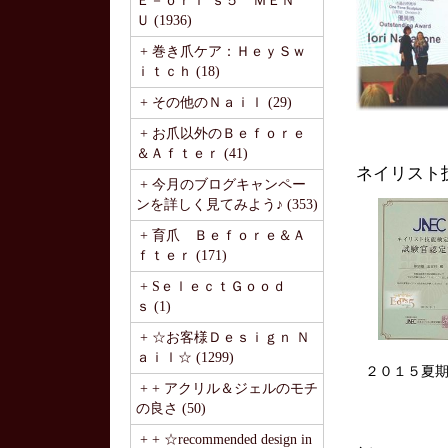
Ｅ－ｏｒｉ’ｓ５ ＭＥＮ
Ｕ (1936)
+ 巻き爪ケア：ＨｅｙＳｗ
ｉｔｃｈ (18)
+ その他のＮａｉｌ (29)
+ お爪以外のＢｅｆｏｒｅ
＆Ａｆｔｅｒ (41)
ネイリスト
+ 今月のブログキャンペー
ンを詳しく見てみよう♪ (353)
+ 育爪 Ｂｅｆｏｒｅ＆Ａ
ｆｔｅｒ (171)
+ SｅｌｅｃｔＧｏｏｄ
ｓ (1)
+ ☆お客様Ｄｅｓｉｇｎ Ｎ
ａｉｌ☆ (1299)
２０１５夏
+ + アクリル＆ジェルのモチ
の良さ (50)
+ + ☆recommended design in