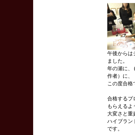
午後からは
ました。
年の瀬に、
作者）に、
この度合格
合格するプ
もらえるよ
大変さと重
ハイブラン
です。