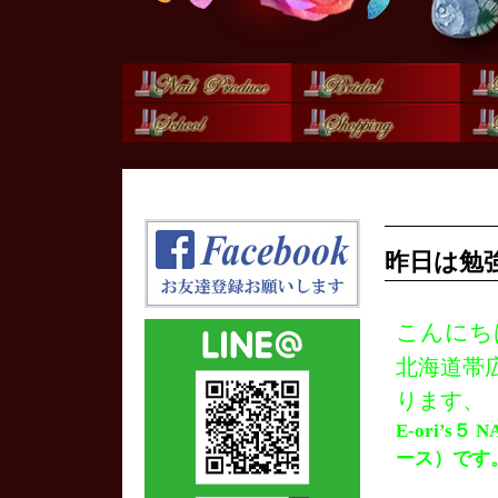
昨日は勉
こんにち
北海道帯
ります、
E-ori’s
ース）です