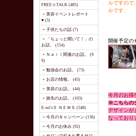
ルですので
FREE☆TALK (485)
ルです
。
+ 美容イベントレポート
♥ (3)
+ 子供たちの話 (7)
+ 「ちょっと聞いて！」の
開催予定の
お話。 (154)
+ Ｎａｉｌ関連のお話。 (9
9)
+ 勉強会のお話。 (73)
+ お店の情報。 (45)
+ 美容のお話。 (44)
今月のお得
+ 旅先のお話。 (103)
※こちらの
E-ori's５ ＮＥＷＳ (548)
デザインが
+ 今月のキャンペーン (136)
なっており
+ 今月のお休み (92)
+ サロンで起きた事＆サロ