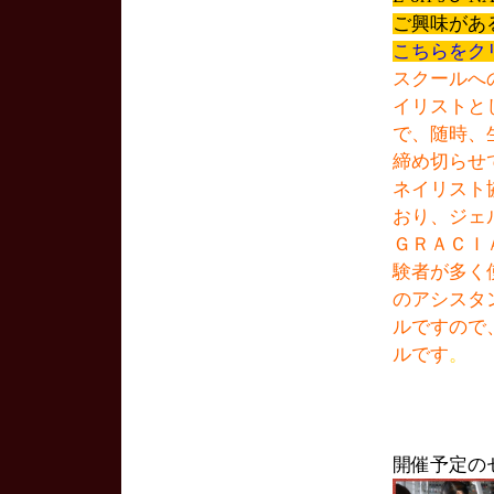
ご興味があ
こちらをク
スクールへ
イリストと
で、随時、
締め切らせ
ネイリスト
おり、ジェ
ＧＲＡＣＩ
験者が多く
のアシスタ
ルですので
ルです
。
開催予定の