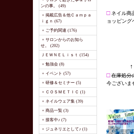
ンの事。 (49)
□
ネイル商
+ 掲載広告＆他Ｃａｍｐａ
ョッピング
ｉｇｎ (67)
+ ご予約関連 (176)
+ サロンからのお知ら
せ。 (202)
ＪＥＷＮＥＬｉｓｔ (154)
+ 勉強会 (8)
+ イベント (57)
□
在庫処分
+ 研修＆セミナー (5)
今ございま
+ ＣＯＳＭＥＴＩＣ (1)
+ ネイルウェア集 (39)
+ 商品一覧 (3)
+ 接客中♪ (7)
+ ジュネリエとして♪ (1)