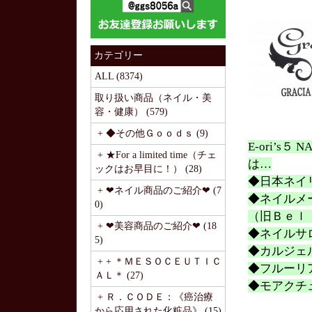
カテゴリー
ALL (8374)
取り扱い商品（ネイル・美
容・健康） (579)
+ ◆その他Ｇｏｏｄｓ (9)
E-ori’s
+ ★For a limited time（チェ
は…
ックはお早目に！） (28)
◆日本ネイ
+ ❤ネイル商品のご紹介❤ (7
◆ネイルメ
0)
（旧Ｂｅｌ
+ ❤美容商品のご紹介❤ (18
◆ネイルサ
5)
◆カルジェ
+ + ＊ＭＥＳＯＣＥＵＴＩＣ
◆フルーリ
ＡＬ＊ (27)
◆モアクチ
+ Ｒ．ＣＯＤＥ：《癌治療
から応用された化粧品》 (15)