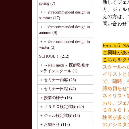
新しくジェ
spring (7)
方、ジェル
+ + ☆recommended design in
えの方は、
summer (17)
問い合わせ
+ + ☆recommended design in
autumn (9)
+ + ☆recommended design in
E-ori’s
winter (3)
ご興味があ
SCHOOL！ (212)
こちらをク
+ ～Nail medi～ 医師監修オ
スクールへ
ンラインスクール (1)
イリストと
+ セミナー内容 (28)
で、随時、
締め切らせ
+ セミナー日程 (42)
ネイリスト
+ 授業の様子 (16)
おり、ジェ
+ ＪＮＥＣ検定試験 (40)
ＧＲＡＣＩ
+ ジェル検定試験 (15)
験者が多く
のアシスタ
+ お知らせ (117)