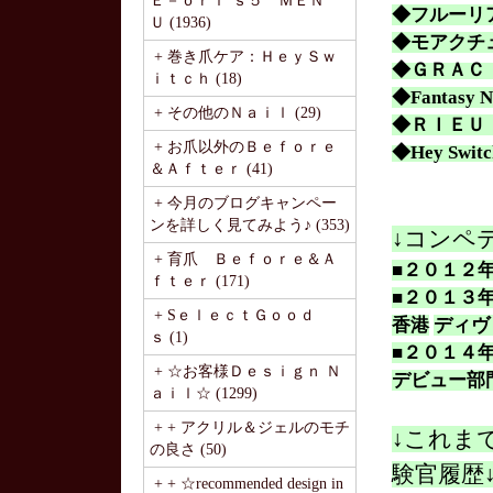
Ｅ－ｏｒｉ’ｓ５ ＭＥＮ
◆フルーリ
Ｕ (1936)
◆モアクチ
+ 巻き爪ケア：ＨｅｙＳｗ
◆ＧＲＡＣ
ｉｔｃｈ (18)
◆
Fantasy N
+ その他のＮａｉｌ (29)
◆ＲＩＥＵ
+ お爪以外のＢｅｆｏｒｅ
◆Hey Sw
＆Ａｆｔｅｒ (41)
+ 今月のブログキャンペー
ンを詳しく見てみよう♪ (353)
↓コンペ
+ 育爪 Ｂｅｆｏｒｅ＆Ａ
■２０１２
ｆｔｅｒ (171)
■２０１３
+ SｅｌｅｃｔＧｏｏｄ
香港
ディヴ
ｓ (1)
■２０１４
+ ☆お客様Ｄｅｓｉｇｎ Ｎ
デビュー部
ａｉｌ☆ (1299)
+ + アクリル＆ジェルのモチ
↓これま
の良さ (50)
験官履歴
+ + ☆recommended design in