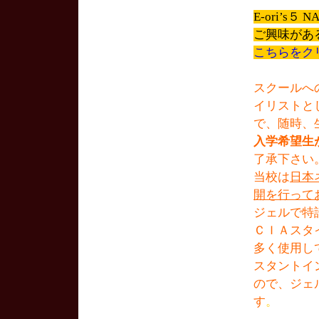
E-ori’s
ご興味があ
こちらをク
スクールへ
イリストと
で、随時、
入学希望生
了承下さい
当校は
日本
開を行って
ジェルで特
ＣＩＡスタ
多く使用し
スタントイ
ので、ジェ
す
。