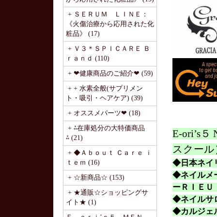
+ ＳＥＲＵＭ ＬＩＮＥ：
《火傷治療から応用された化
粧品》 (17)
+ Ｖ３＊ＳＰＩＣＡＲＥ Ｂ
ｒａｎｄ (110)
+ ❤健康商品のご紹介❤ (59)
+ + 水素全般(サプリメン
ト・吸引・ヘアケア) (39)
+ オススメパーツ❤ (18)
+ ⁂在庫処分の大特価商品
E-ori
⁂ (21)
スクール
+ ◆Ａｂｏｕｔ Ｃａｒｅ ｉ
◆日本ネイ
ｔｅｍ (16)
◆ネイルメー
+ ☆新商品☆ (153)
ーＲＩＥＵ 
+ ★通販☆ショッピングサ
◆ネイルサ
イト★ (1)
◆カルジェ