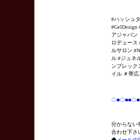
#ハッシュ
#GelDesi
アジャパン #
ロデュース #h
ルサロン #Na
ル #ジュネ
ンプレック
イル ＃帯
◇■◇■■◇
分からない
合わせ下さ
◆
メールの