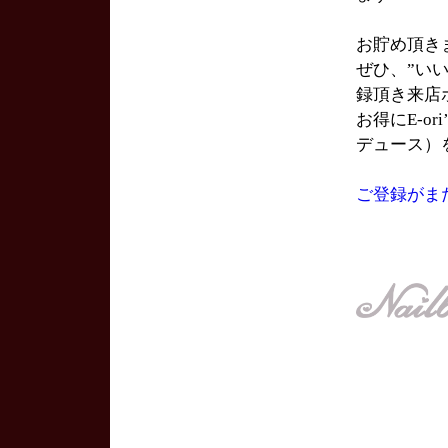
お貯め頂き
ぜひ、”い
録頂き来店
お得にE-or
デュース）
ご登録がま