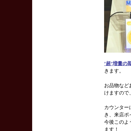
’超’増量
きます。
お品物など
けますので
カウンター
き、来店ポ
今後このよ
ます！