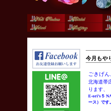
今月もや
ごきげん
北海道帯
ります、
E-ori’s
ース）です