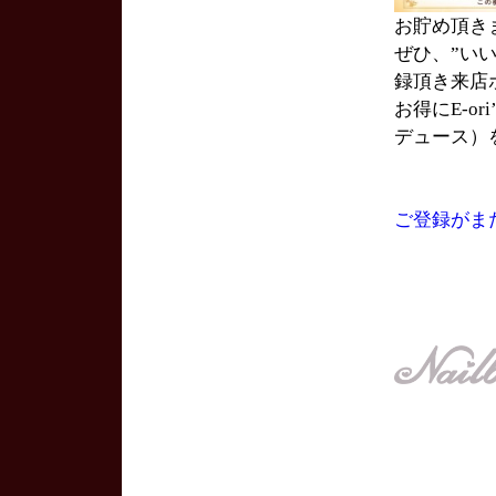
お貯め頂き
ぜひ、”い
録頂き来店
お得にE-or
デュース）
ご登録がま