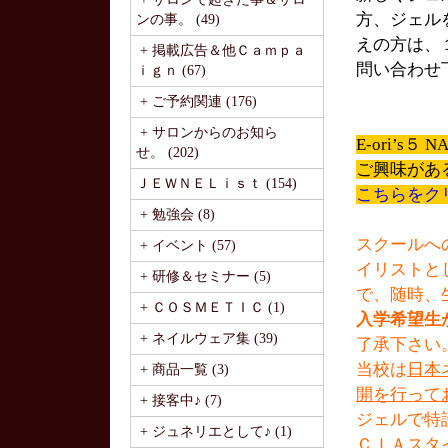
方、ジェル
ンの事。 (49)
えの方は、
+ 掲載広告＆他Ｃａｍｐａ
問い合わせ
ｉｇｎ (67)
+ ご予約関連 (176)
+ サロンからのお知ら
E-ori’s
せ。 (202)
ご興味があ
ＪＥＷＮＥＬｉｓｔ (154)
こちらをク
+ 勉強会 (8)
スクールへ
+ イベント (57)
イリストと
+ 研修＆セミナー (5)
で、随時、
+ ＣＯＳＭＥＴＩＣ (1)
入学希望生
+ ネイルウェア集 (39)
了承下さい
当校は
日本
+ 商品一覧 (3)
開を行って
+ 接客中♪ (7)
ジェルで特
+ ジュネリエとして♪ (1)
ＣＩＡスタ