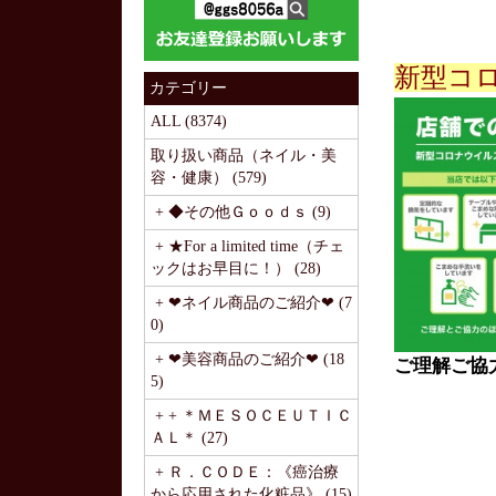
新型コ
カテゴリー
ALL (8374)
取り扱い商品（ネイル・美
容・健康） (579)
+ ◆その他Ｇｏｏｄｓ (9)
+ ★For a limited time（チェ
ックはお早目に！） (28)
+ ❤ネイル商品のご紹介❤ (7
0)
+ ❤美容商品のご紹介❤ (18
ご理解ご協
5)
+ + ＊ＭＥＳＯＣＥＵＴＩＣ
ＡＬ＊ (27)
+ Ｒ．ＣＯＤＥ：《癌治療
から応用された化粧品》 (15)