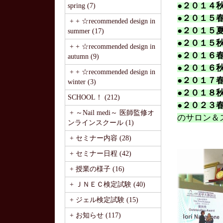
●２０１４
spring (7)
●２０１５
+ + ☆recommended design in
●２０１５
summer (17)
●２０１５
+ + ☆recommended design in
●２０１６
autumn (9)
●２０１６
+ + ☆recommended design in
●２０１７
winter (3)
●２０１８
SCHOOL！ (212)
●２０２３
+ ～Nail medi～ 医師監修オ
のサロン＆
ンラインスクール (1)
+ セミナー内容 (28)
+ セミナー日程 (42)
+ 授業の様子 (16)
+ ＪＮＥＣ検定試験 (40)
+ ジェル検定試験 (15)
+ お知らせ (117)