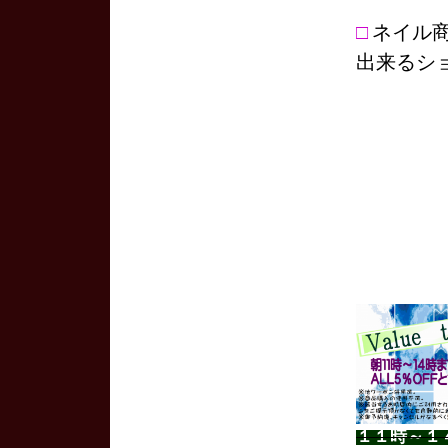
□
ネイル
出来るシ
１１時～１