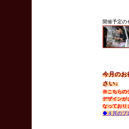
開催予定の
今月のお
さい↓
※こちらの
デザインが
なっており
◆４月のブ