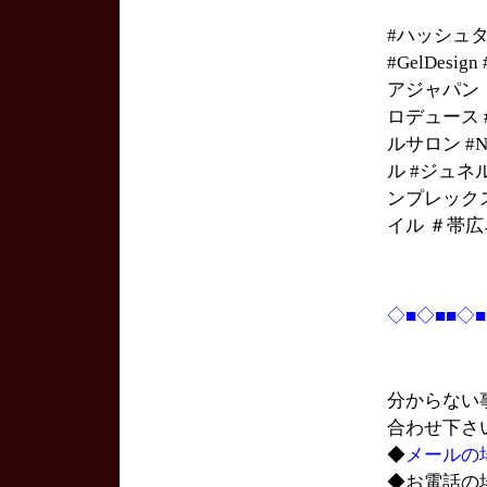
#ハッシュ
#GelDesi
アジャパン #
ロデュース #h
ルサロン #Na
ル #ジュネ
ンプレック
イル ＃帯
◇■◇■■◇
分からない
合わせ下さ
◆
メールの
◆お電話の