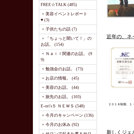
FREE☆TALK (485)
+ 美容イベントレポート
♥ (3)
+ 子供たちの話 (7)
近年の、ネ
+ 「ちょっと聞いて！」の
お話。 (154)
+ Ｎａｉｌ関連のお話。 (9
9)
+ 勉強会のお話。 (73)
+ お店の情報。 (45)
+ 美容のお話。 (44)
+ 旅先のお話。 (103)
２０１８秋期、１
E-ori's５ ＮＥＷＳ (548)
+ 今月のキャンペーン (136)
+ 今月のお休み (92)
新しくジェ
+ サロンで起きた事＆サロ