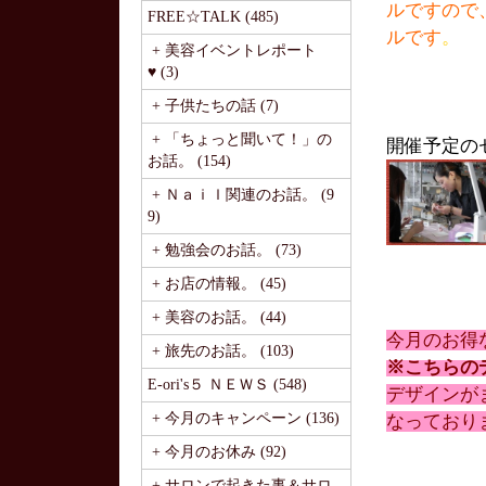
ルですので
FREE☆TALK (485)
ルです
。
+ 美容イベントレポート
♥ (3)
+ 子供たちの話 (7)
+ 「ちょっと聞いて！」の
開催予定の
お話。 (154)
+ Ｎａｉｌ関連のお話。 (9
9)
+ 勉強会のお話。 (73)
+ お店の情報。 (45)
+ 美容のお話。 (44)
今月のお得
+ 旅先のお話。 (103)
※こちらの
E-ori's５ ＮＥＷＳ (548)
デザインが
+ 今月のキャンペーン (136)
なっており
+ 今月のお休み (92)
+ サロンで起きた事＆サロ