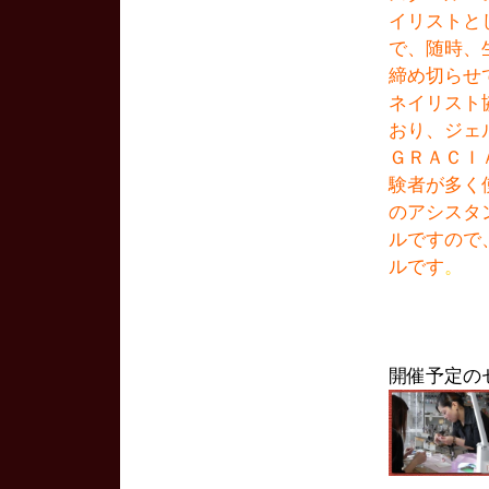
イリストと
で、随時、
締め切らせ
ネイリスト
おり、ジェ
ＧＲＡＣＩ
験者が多く
のアシスタ
ルですので
ルです
。
開催予定の