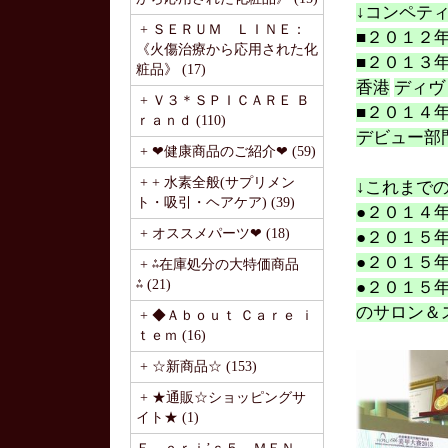
↓コンペテ
+ ＳＥＲＵＭ ＬＩＮＥ：
■２０１２
《火傷治療から応用された化
■２０１３
粧品》 (17)
香港
ディヴ
+ Ｖ３＊ＳＰＩＣＡＲＥ Ｂ
■２０１４
ｒａｎｄ (110)
デビュー部
+ ❤健康商品のご紹介❤ (59)
+ + 水素全般(サプリメン
↓これまで
ト・吸引・ヘアケア) (39)
●２０１４
+ オススメパーツ❤ (18)
●２０１５
●２０１５
+ ⁂在庫処分の大特価商品
⁂ (21)
●２０１５
のサロン＆
+ ◆Ａｂｏｕｔ Ｃａｒｅ ｉ
ｔｅｍ (16)
+ ☆新商品☆ (153)
+ ★通販☆ショッピングサ
イト★ (1)