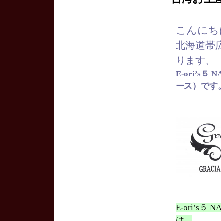
こんにち
北海道帯
ります、
E-ori’s
ース）です
E-ori’s
は…