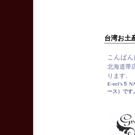
台湾お土
こんばん
北海道帯
ります、
E-ori’s
ース）です