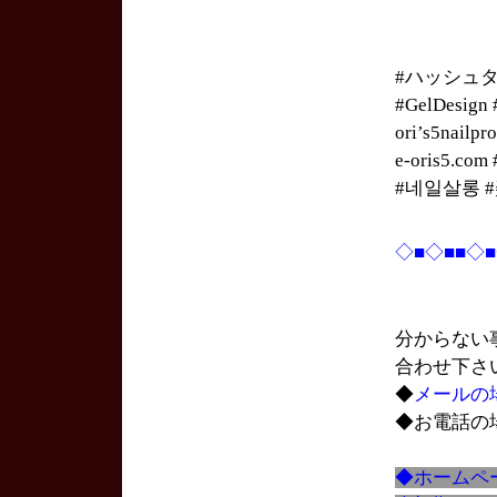
#ハッシュ
#GelDesi
ori’s5na
e-oris5.
#네일살롱 
◇■◇■■◇
分からない
合わせ下さ
◆
メールの
◆お電話の
◆ホームペ