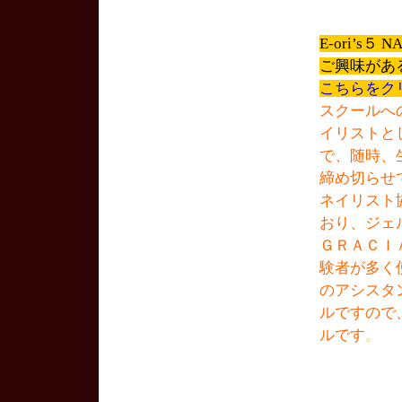
E-ori’s
ご興味があ
こちらをク
スクールへ
イリストと
で、随時、
締め切らせ
ネイリスト
おり、ジェ
ＧＲＡＣＩ
験者が多く
のアシスタ
ルですので
ルです
。