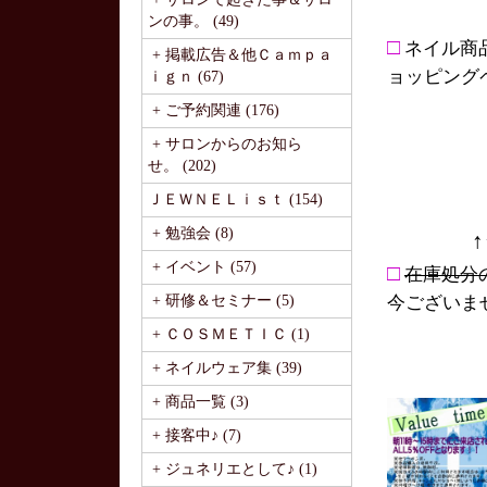
ンの事。 (49)
□
ネイル商
+ 掲載広告＆他Ｃａｍｐａ
ョッピング
ｉｇｎ (67)
+ ご予約関連 (176)
+ サロンからのお知ら
せ。 (202)
ＪＥＷＮＥＬｉｓｔ (154)
+ 勉強会 (8)
+ イベント (57)
□
在庫処分
+ 研修＆セミナー (5)
今ございま
+ ＣＯＳＭＥＴＩＣ (1)
+ ネイルウェア集 (39)
+ 商品一覧 (3)
+ 接客中♪ (7)
+ ジュネリエとして♪ (1)