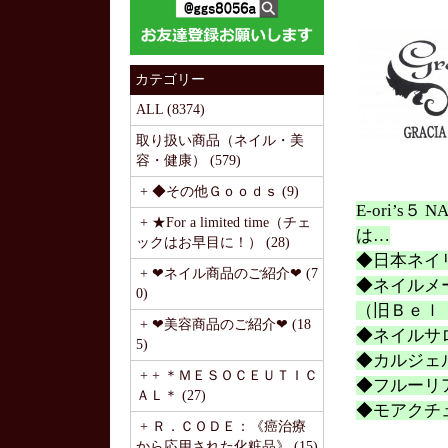
カテゴリー
ALL (8374)
取り扱い商品（ネイル・美
容・健康） (579)
+ ◆その他Ｇｏｏｄｓ (9)
E-ori’s
+ ★For a limited time（チェ
は…
ックはお早目に！） (28)
◆日本ネイ
+ ❤ネイル商品のご紹介❤ (7
◆ネイルメ
0)
（旧Ｂｅｌ
+ ❤美容商品のご紹介❤ (18
◆ネイルサ
5)
◆カルジェ
+ + ＊ＭＥＳＯＣＥＵＴＩＣ
◆フルーリ
ＡＬ＊ (27)
◆モアクチ
+ Ｒ．ＣＯＤＥ：《癌治療
から応用された化粧品》 (15)