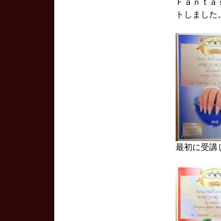
Ｆａｎｔａ
トしました
最初に受講