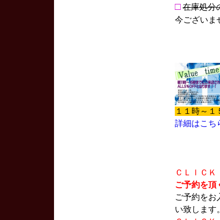
□
在庫処分
今ございま
１１時～１
詳細はこち
ＣＬＩＣＫ
ご予約を頂
ご予約をお
い致します