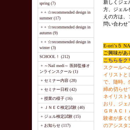
新しくジェ
spring (7)
方、ジェル
+ + ☆recommended design in
えの方は、
summer (17)
問い合わせ
+ + ☆recommended design in
autumn (9)
+ + ☆recommended design in
E-ori’s
winter (3)
ご興味があ
SCHOOL！ (212)
こちらをク
+ ～Nail medi～ 医師監修オ
スクールへ
ンラインスクール (1)
イリストと
+ セミナー内容 (28)
で、随時、
締め切らせ
+ セミナー日程 (42)
ネイリスト
+ 授業の様子 (16)
おり、ジェ
+ ＪＮＥＣ検定試験 (40)
ＧＲＡＣＩ
+ ジェル検定試験 (15)
験者が多く
のアシスタ
+ お知らせ (117)