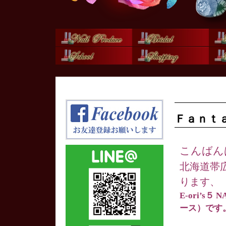
Ｆａｎｔ
こんばん
北海道帯
ります、
E-ori’s
ース）です