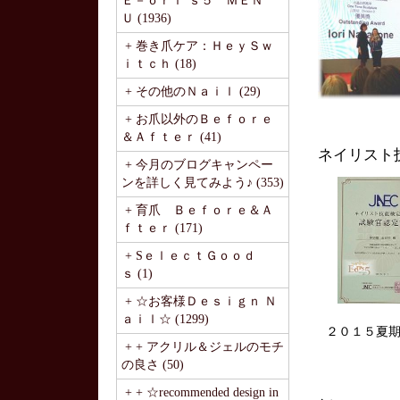
Ｅ－ｏｒｉ’ｓ５ ＭＥＮ
Ｕ (1936)
+ 巻き爪ケア：ＨｅｙＳｗ
ｉｔｃｈ (18)
+ その他のＮａｉｌ (29)
+ お爪以外のＢｅｆｏｒｅ
＆Ａｆｔｅｒ (41)
ネイリスト
+ 今月のブログキャンペー
ンを詳しく見てみよう♪ (353)
+ 育爪 Ｂｅｆｏｒｅ＆Ａ
ｆｔｅｒ (171)
+ SｅｌｅｃｔＧｏｏｄ
ｓ (1)
+ ☆お客様Ｄｅｓｉｇｎ Ｎ
ａｉｌ☆ (1299)
２０１５夏
+ + アクリル＆ジェルのモチ
の良さ (50)
+ + ☆recommended design in