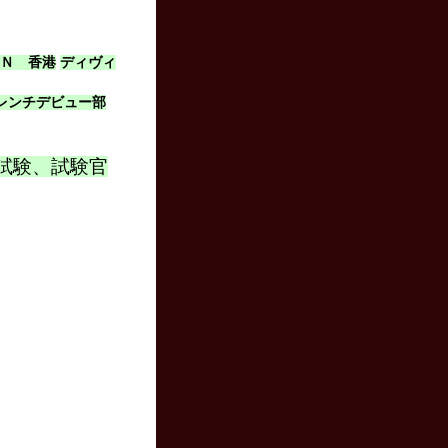
ＩＮ 香港
ディヴィ
レンチデビュー部
試験、試験官