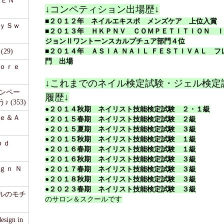
ＭＥＮ
↓コンペティション出場歴↓
■２０１２年 ネイルエキスポ メンズケア 上位入賞
ｅｙＳｗ
■２０１３年 ＨＫＰＮＶ ＣＯＭＰＥＴＩＴＩＯＮ 
ジョンⅡワントーンスカルプチュア部門４位
29)
■２０１４年 ＡＳＩＡ ＮＡＩＬ ＦＥＳＴＩＶＡＬ フ
門 出場
ｆｏｒｅ
↓これまでのネイル検定試験・ジェル検定
ャンペー
履歴↓
(353)
●２０１４秋期 ネイリスト技能検定試験
２・１級
ｒｅ＆Ａ
●２０１５春期 ネイリスト技能検定試験 ２級
●２０１５夏期 ネイリスト技能検定試験 ３級
●２０１５秋期 ネイリスト技能検定試験 １級
ｏｄ
●２０１６春期 ネイリスト技能検定試験 １級
●２０１６秋期 ネイリスト技能検定試験 ３級
ｇｎ Ｎ
●２０１７春期 ネイリスト技能検定試験 ３級
●２０１８秋期 ネイリスト技能検定試験 ３級
●２０２３春期 ネイリスト技能検定試験 ３級
ェルのモチ
のサロン＆スクールです
sign in