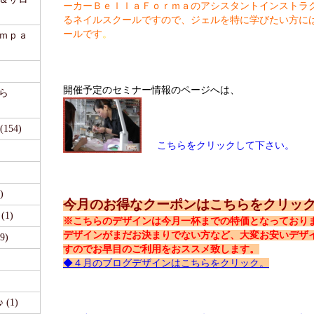
ーカーＢｅｌｌａＦｏｒｍａのアシスタントインストラ
るネイルスクールですので、ジェルを特に学びたい方に
ールです
。
ａｍｐａ
開催予定のセミナー情報のページへは、
ら
54)
こちらをクリックして下さい。
)
今月のお得なクーポンはこちらをクリック
1)
※こちらのデザインは今月一杯までの特価となっており
デザインがまだお決まりでない方など、大変お安いデザ
9)
すのでお早目のご利用をおススメ致します。
◆４月のブログデザインはこちらをクリック。
(1)