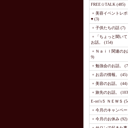
FREE☆TALK (485)
+ 美容イベントレポ
♥ (3)
+ 子供たちの話 (7)
+ 「ちょっと聞い
お話。 (154)
+ Ｎａｉｌ関連のお話
9)
+ 勉強会のお話。 (7
+ お店の情報。 (45)
+ 美容のお話。 (44)
+ 旅先のお話。 (103
E-ori's５ ＮＥＷＳ (5
+ 今月のキャンペーン 
+ 今月のお休み (92)
+ サロンで起きた