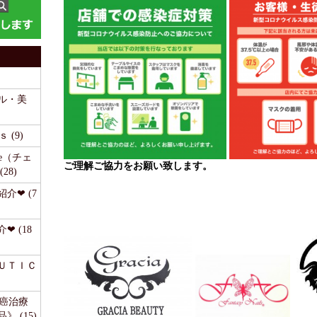
ル・美
 (9)
time（チェ
ご理解ご協力をお願い致します。
28)
介❤ (7
❤ (18
ＥＵＴＩＣ
《癌治療
 (15)