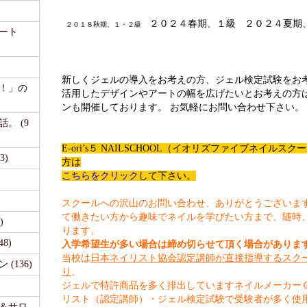
２０２４春期、１級
２０２４夏期
２０１８秋期、１・２級
ート
新しくジェルの導入をお考えの方、ジェル検定試験をお
て！」の
活用したデザインやアートの幅を広げたいとお考えの方
ンも開催しております。 お気軽にお問い合わせ下さい。
。 (9
E-ori’s５ NAILSCHOOL（イオリズファイブネイル
3)
方は
こちらをクリック
して下さい。
スクールへの沢山のお問い合わせ、ありがとうございま
て働きたい方から趣味でネイルを学びたい方まで、随時
)
ります。
48)
入学希望生が多い場合は締め切らせて頂く場合がありま
当校は
日本ネイリスト協会認定講師が直接指導するスク
(136)
り
、
ジェルで特許商品を多く排出していますネイルメーカー
リスト（認定講師）・ジェル検定試験で受験者が多く使
事＆サロ