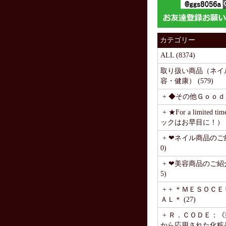
カテゴリー
ALL (8374)
取り扱い商品（ネイ
容・健康） (579)
+ ◆その他Ｇｏｏｄｓ
+ ★For a limited 
ックはお早目に！） (
+ ❤ネイル商品のご紹
0)
+ ❤美容商品のご紹介
5)
+ + ＊ＭＥＳＯＣ
ＡＬ＊ (27)
+ Ｒ．ＣＯＤＥ：
から応用された化粧品》