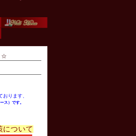
ｌ☆
ております、
デュース）です。
策について