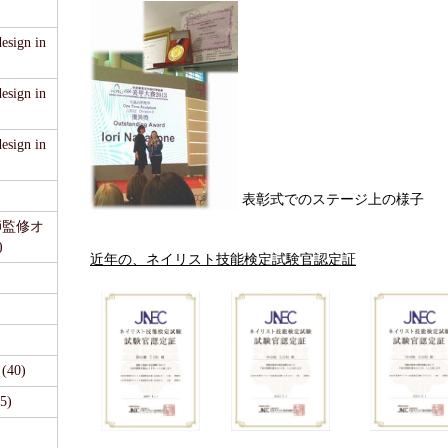
sign in
sign in
sign in
表彰式でのステージ上の様子
医師監修オ
)
近年の、ネイリスト技能検定試験官認定証
40)
5)