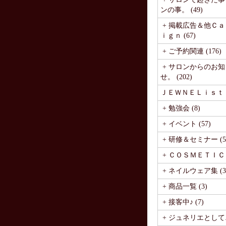
ンの事。 (49)
+ 掲載広告＆他Ｃ
ｉｇｎ (67)
+ ご予約関連 (176)
+ サロンからのお知
せ。 (202)
ＪＥＷＮＥＬｉｓｔ (1
+ 勉強会 (8)
+ イベント (57)
+ 研修＆セミナー (5
+ ＣＯＳＭＥＴＩＣ (
+ ネイルウェア集 (3
+ 商品一覧 (3)
+ 接客中♪ (7)
+ ジュネリエとして♪ 