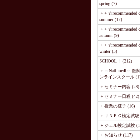
spring (7)
+ + ☆recommended de
summer (17)
+ + ☆recommended de
autumn (9)
+ + ☆recommended de
winter (3)
SCHOOL！ (212)
+ ～Nail medi～ 
ンラインスクール (1
+ セミナー内容 (28)
+ セミナー日程 (42)
+ 授業の様子 (16)
+ ＪＮＥＣ検定試験 (
+ ジェル検定試験 (1
+ お知らせ (117)