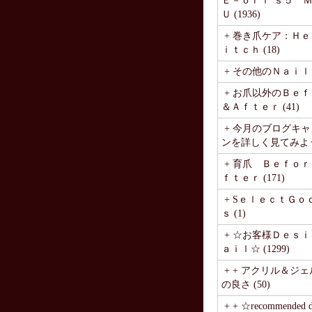
Ｅ－ｏｒｉ’ｓ５ 
Ｕ (1936)
+ 巻き爪ケア：Ｈ
ｉｔｃｈ (18)
+ その他のＮａｉｌ (
+ お爪以外のＢｅ
＆Ａｆｔｅｒ (41)
+ 今月のブログキ
ンを詳しく見てみよう♪ 
+ 育爪 Ｂｅｆｏ
ｆｔｅｒ (171)
+ SｅｌｅｃｔＧｏ
ｓ (1)
+ ☆お客様Ｄｅｓｉ
ａｉｌ☆ (1299)
+ + アクリル＆ジ
の良さ (50)
+ + ☆recommended de