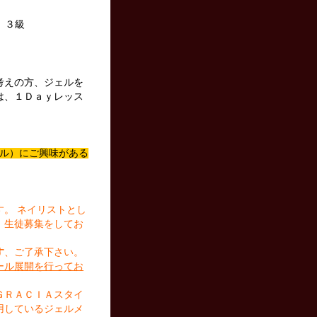
、３級
考えの方、ジェルを
は、１Ｄａｙレッス
スクール）にご興味がある
す。
ネイリストとし
、生徒募集をしてお
す
、ご了承下さい。
ール展開を行ってお
ＧＲＡＣＩＡスタイ
用しているジェルメ