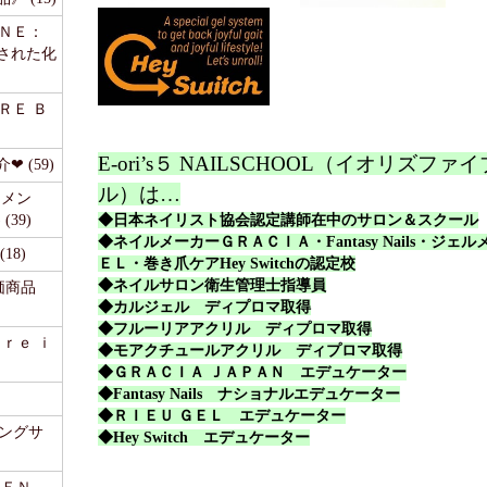
ＩＮＥ：
された化
ＲＥ Ｂ
E-ori’s５ NAILSCHOOL（イオリズフ
 (59)
ル）は…
リメン
39)
◆日本ネイリスト協会認定講師在中のサロン＆スクール
◆ネイルメーカーＧＲＡＣＩＡ・Fantasy Nails・ジェ
18)
ＥＬ・巻き爪ケアHey Switchの認定校
◆ネイルサロン衛生管理士指導員
価商品
◆カルジェル ディプロマ取得
◆フルーリアアクリル ディプロマ取得
ａｒｅ ｉ
◆モアクチュールアクリル ディプロマ取得
◆ＧＲＡＣＩＡ ＪＡＰＡＮ エデュケーター
◆
Fantasy Nails
ナショナルエデュケーター
◆ＲＩＥＵ ＧＥＬ エデュケーター
ピングサ
◆Hey Switch エデュケーター