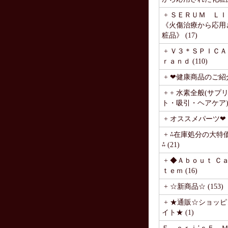
+ ＳＥＲＵＭ Ｌ
《火傷治療から応用
粧品》 (17)
+ Ｖ３＊ＳＰＩＣＡ
ｒａｎｄ (110)
+ ❤健康商品のご紹介❤
+ + 水素全般(サプ
ト・吸引・ヘアケア) (
+ オススメパーツ❤ (
+ ⁂在庫処分の大特
⁂ (21)
+ ◆Ａｂｏｕｔ Ｃ
ｔｅｍ (16)
+ ☆新商品☆ (153)
+ ★通販☆ショッ
イト★ (1)