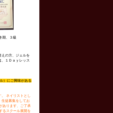
冬期、３級
考えの方、ジェルを
は、１Ｄａｙレッス
スクール）にご興味がある
す。
ネイリストとし
、生徒募集をしてお
があります、ご了承
するスクール展開を