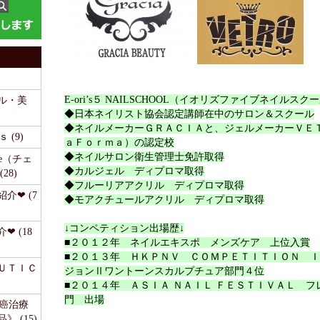
E-ori’s５ NAILSCHOOL（イオリズファイブネイルス
ル・美
◆日本ネイリスト協会認定講師在中のサロン＆スクール
◆ネイルメーカーＧＲＡＣＩＡと、ジェルメーカーＶＥ
 (9)
ａＦｏｒｍａ）の認定校
◆ネイルサロン衛生管理士免許取得
time（チェ
◆カルジェル ディプロマ取得
28)
◆フルーリアアクリル ディプロマ取得
介❤ (7
◆モアクチュールアクリル ディプロマ取得
↓コンペティション出場歴↓
❤ (18
■２０１２年 ネイルエキスポ メンズケア 上位入賞
■２０１３年 ＨＫＰＮＶ ＣＯＭＰＥＴＩＴＩＯＮ 
ＥＵＴＩＣ
ジョンⅡワントーンスカルプチュア部門４位
■２０１４年 ＡＳＩＡ ＮＡＩＬ ＦＥＳＴＩＶＡＬ フ
門 出場
《癌治療
 (15)