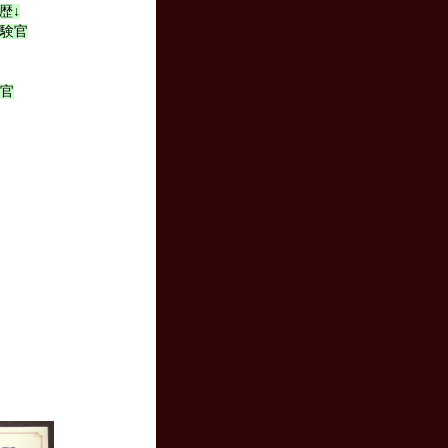
歴↓
試験官
験官