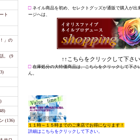
□
ネイル商品を初め、セレクトグッズが通販で購入が出
ート
ージへは、
て！」の
。 (9
↑↑こちらをクリックして下さ
□
在庫処分の大特価商品は、こちらをクリックして下さ
3)
ん。
)
48)
(136)
１１時～１５時までのご来店でお得になります！
詳細はこちらをクリックして下さい。
事＆サロ