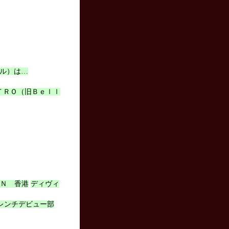
クール）は…
ＴＲＯ（旧Ｂｅｌｌ
ＩＮ 香港
ディヴィ
レンチデビュー部