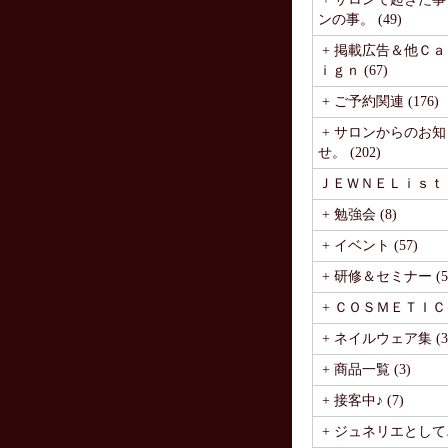
ンの事。 (49)
+ 掲載広告＆他Ｃ
ｉｇｎ (67)
+ ご予約関連 (176)
+ サロンからのお知
せ。 (202)
ＪＥＷＮＥＬｉｓｔ (1
+ 勉強会 (8)
+ イベント (57)
+ 研修＆セミナー (5
+ ＣＯＳＭＥＴＩＣ (
+ ネイルウェア集 (3
+ 商品一覧 (3)
+ 接客中♪ (7)
+ ジュネリエとして♪ 