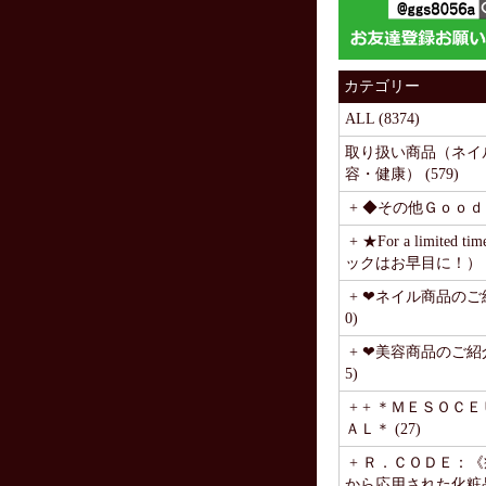
カテゴリー
ALL (8374)
取り扱い商品（ネイ
容・健康） (579)
+ ◆その他Ｇｏｏｄｓ
+ ★For a limited 
ックはお早目に！） (
+ ❤ネイル商品のご紹
0)
+ ❤美容商品のご紹介
5)
+ + ＊ＭＥＳＯＣ
ＡＬ＊ (27)
+ Ｒ．ＣＯＤＥ：
から応用された化粧品》