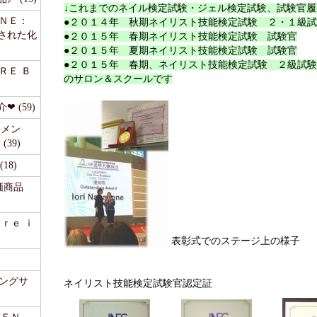
↓これまでのネイル検定試験・ジェル検定試験、試験官履
ＩＮＥ：
●２０１４年 秋期ネイリスト技能検定試験 ２・１級
された化
●２０１５年 春期ネイリスト技能検定試験 試験官
●２０１５年 夏期ネイリスト技能検定試験 試験官
●２０１５年 春期、ネイリスト技能検定試験 ２級試
ＲＥ Ｂ
のサロン＆スクールです
 (59)
リメン
39)
18)
価商品
ａｒｅ ｉ
表彰式でのステージ上の様子
ピングサ
ネイリスト技能検定試験官認定証