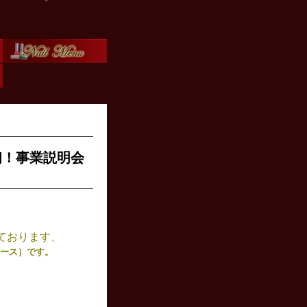
・初！事業説明会
ております、
デュース）です。