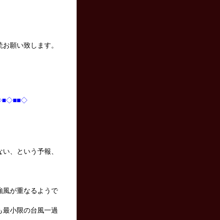
読お願い致します。
◇■◇■■◇
ない、という予報、
強風が重なるようで
も最小限の台風一過