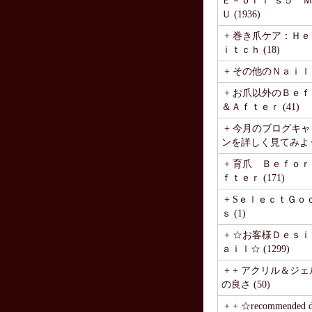
Ｅ－ｏｒｉ’ｓ５ 
Ｕ (1936)
+ 巻き爪ケア：Ｈ
ｉｔｃｈ (18)
+ その他のＮａｉｌ (
+ お爪以外のＢｅ
＆Ａｆｔｅｒ (41)
+ 今月のブログキ
ンを詳しく見てみよう♪ 
+ 育爪 Ｂｅｆｏ
ｆｔｅｒ (171)
+ SｅｌｅｃｔＧｏ
ｓ (1)
+ ☆お客様Ｄｅｓｉ
ａｉｌ☆ (1299)
+ + アクリル＆ジ
の良さ (50)
+ + ☆recommended de