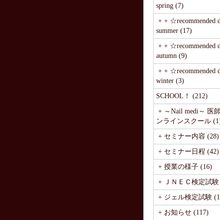
spring (7)
+ + ☆recommended de
summer (17)
+ + ☆recommended de
autumn (9)
+ + ☆recommended de
winter (3)
SCHOOL！ (212)
+ ～Nail medi～ 
ンラインスクール (1
+ セミナー内容 (28)
+ セミナー日程 (42)
+ 授業の様子 (16)
+ ＪＮＥＣ検定試験 (
+ ジェル検定試験 (1
+ お知らせ (117)