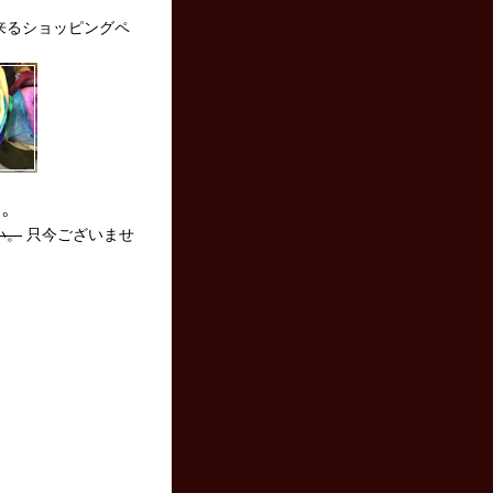
来るショッピングペ
い。
い。
只今ございませ