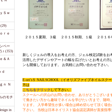
ＭＥＮ
ｅｙＳｗ
29)
ｆｏｒｅ
２０１５夏期、３級
２０１５秋期、１級
２０１６
ャンペー
(353)
新しくジェルの導入をお考えの方、ジェル検定試験をお
ｒｅ＆Ａ
活用したデザインやアートの幅を広げたいとお考えの方
ンも開催しております。 お気軽にお問い合わせ下さい。
ｏｄ
E-ori’s５ NAILSCHOOL（イオリズファイブネイル
ｇｎ Ｎ
方は
こちらをクリック
して下さい。
スクールへの沢山のお問い合わせ、ありがとうございま
ェルのモチ
て働きたい方から趣味でネイルを学びたい方まで、随時
ります。
入学希望生が多い場合は締め切らせて頂く場合
sign in
下さい。
当校は日本ネイリスト協会認定講師が直接指導