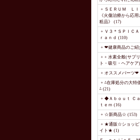
+ ＳＥＲＵＭ Ｌ
《火傷治療から応用
粧品》 (17)
+ Ｖ３＊ＳＰＩＣＡ
ｒａｎｄ (110)
+ ❤健康商品のご紹介❤
+ + 水素全般(サプ
ト・吸引・ヘアケア) (
+ オススメパーツ❤ (
+ ⁂在庫処分の大特
⁂ (21)
+ ◆Ａｂｏｕｔ Ｃ
ｔｅｍ (16)
+ ☆新商品☆ (153)
+ ★通販☆ショッ
イト★ (1)