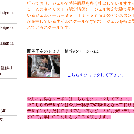
行っており、ジェルで特許商品を多く排出していますネ
ＣＩＡスタイリスト（認定講師）・ジェル検定試験で受
sign in
いるジェルメーカーＢｅｌｌａＦｏｒｍａのアシスタン
が在中しているネイルスクールですので、ジェルを特に
れているスクールです
。
sign in
sign in
開催予定のセミナー情報のページへは、
医師監修オ
)
こちらをクリックして下さい。
今月のお得なクーポンはこちらをクリックして下さい。
※こちらのデザインは今月一杯までの特価となっており
40)
デザインがまだお決まりでない方など、大変お安いデザ
すのでお早目のご利用をおススメ致します。
5)