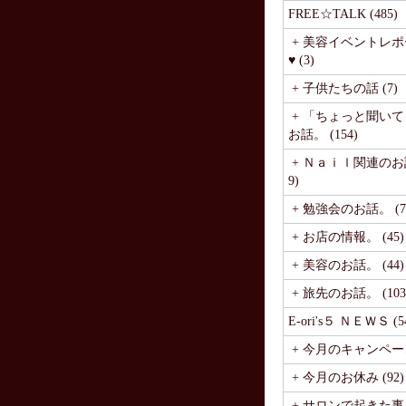
FREE☆TALK (485)
+ 美容イベントレポ
♥ (3)
+ 子供たちの話 (7)
+ 「ちょっと聞い
お話。 (154)
+ Ｎａｉｌ関連のお話
9)
+ 勉強会のお話。 (7
+ お店の情報。 (45)
+ 美容のお話。 (44)
+ 旅先のお話。 (103
E-ori's５ ＮＥＷＳ (5
+ 今月のキャンペーン 
+ 今月のお休み (92)
+ サロンで起きた