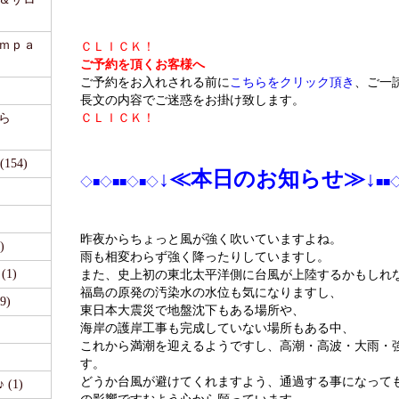
ａｍｐａ
ＣＬＩＣＫ！
ご予約を頂くお客様へ
ご予約をお入れされる前に
こちらをクリック頂き
、ご一
長文の内容でご迷惑をお掛け致します。
ら
ＣＬＩＣＫ！
54)
↓
≪本日のお知らせ≫↓
◇■◇■■◇■◇
■■
昨夜からちょっと風が強く吹いていますよね。
)
雨も相変わらず強く降ったりしていますし。
1)
また、史上初の東北太平洋側に台風が上陸するかもしれ
福島の原発の汚染水の水位も気になりますし、
9)
東日本大震災で地盤沈下もある場所や、
海岸の護岸工事も完成していない場所もある中、
これから満潮を迎えるようですし、高潮・高波・大雨・
す。
どうか台風が避けてくれますよう、通過する事になって
(1)