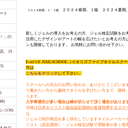
２０２４春期、１級
２０２４夏期
２０１８秋期、１・２級
ート
新しくジェルの導入をお考えの方、ジェル検定試験をお
て！」の
活用したデザインやアートの幅を広げたいとお考えの方
ンも開催しております。 お気軽にお問い合わせ下さい。
。 (9
E-ori’s５ NAILSCHOOL（イオリズファイブネイル
3)
方は
こちらをクリック
して下さい。
スクールへの沢山のお問い合わせ、ありがとうございま
て働きたい方から趣味でネイルを学びたい方まで、随時
)
ります。
48)
入学希望生が多い場合は締め切らせて頂く場合がありま
当校は
日本ネイリスト協会認定講師が直接指導するスク
(136)
り
、
ジェルで特許商品を多く排出していますネイルメーカー
リスト（認定講師）・ジェル検定試験で受験者が多く使
事＆サロ