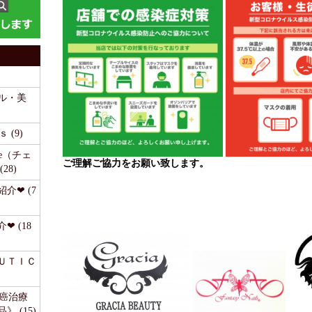
ル・美
 (9)
time（チェ
ご理解ご協力をお願い致します。
28)
介❤ (7
❤ (18
ＥＵＴＩＣ
《癌治療
 (15)