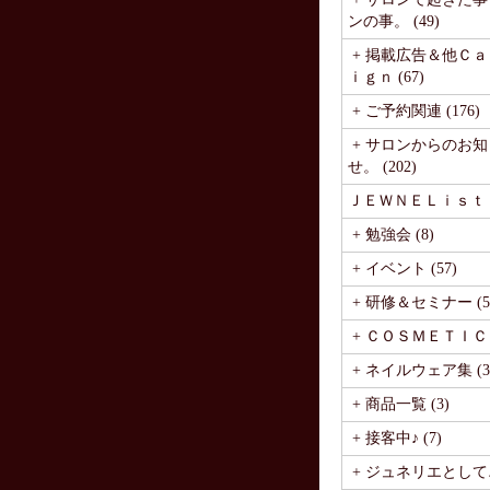
ンの事。 (49)
+ 掲載広告＆他Ｃ
ｉｇｎ (67)
+ ご予約関連 (176)
+ サロンからのお知
せ。 (202)
ＪＥＷＮＥＬｉｓｔ (1
+ 勉強会 (8)
+ イベント (57)
+ 研修＆セミナー (5
+ ＣＯＳＭＥＴＩＣ (
+ ネイルウェア集 (3
+ 商品一覧 (3)
+ 接客中♪ (7)
+ ジュネリエとして♪ 