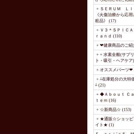
+ ＳＥＲＵＭ Ｌ
《火傷治療から応用
粧品》 (17)
+ Ｖ３＊ＳＰＩＣＡ
ｒａｎｄ (110)
+ ❤健康商品のご紹介❤
+ + 水素全般(サプ
ト・吸引・ヘアケア) (
+ オススメパーツ❤ (
+ ⁂在庫処分の大特
⁂ (21)
+ ◆Ａｂｏｕｔ Ｃ
ｔｅｍ (16)
+ ☆新商品☆ (153)
+ ★通販☆ショッ
イト★ (1)