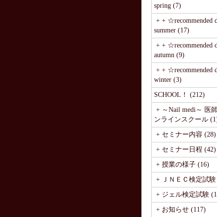
spring (7)
+ + ☆recommended de
summer (17)
+ + ☆recommended de
autumn (9)
+ + ☆recommended de
winter (3)
SCHOOL！ (212)
+ ～Nail medi～ 
ンラインスクール (1
+ セミナー内容 (28)
+ セミナー日程 (42)
+ 授業の様子 (16)
+ ＪＮＥＣ検定試験 (
+ ジェル検定試験 (1
+ お知らせ (117)