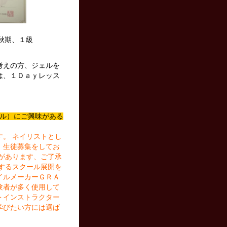
秋期、１級
考えの方、ジェルを
は、１Ｄａｙレッス
スクール）にご興味がある
す。
ネイリストとし
、生徒募集をしてお
があります、ご了承
するスクール展開を
イルメーカーＧＲＡ
験者が多く使用して
トインストラクター
学びたい方には選ば