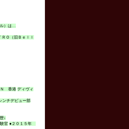
クール）は…
ＴＲＯ（旧Ｂｅｌｌ
ＩＮ 香港
ディヴィ
レンチデビュー部
歴↓
試験官
●２０１５年