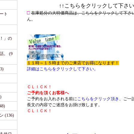
↑↑こちらをクリックして下さ
□
在庫処分の大特価商品は、こちらをクリックして下さ
ート
ん。
て！」の
。 (9
１１時～１５時までのご来店でお得になります！
3)
詳細はこちらをクリックして下さい。
ＣＬＩＣＫ！
ご予約を頂くお客様へ
)
ご予約をお入れされる前に
こちらをクリック頂き
、ご一
長文の内容でご迷惑をお掛け致します。
48)
ＣＬＩＣＫ！
(136)
事＆サロ