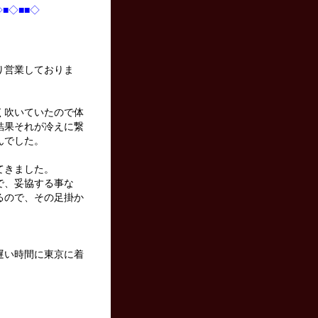
◇■◇■■◇
り営業しておりま
く吹いていたので体
結果それが冷えに繋
んでした。
てきました。
で、妥協する事な
るので、その足掛か
遅い時間に東京に着