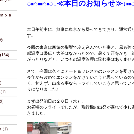
↓
≪本日のお知らせ≫↓
◇■◇■■◇■◇
■■
ａｍｐａ
本日午前中に、無事に東京から帰ってきており、通常通
す。
ら
今回の東京は寒気の影響で冷え込んでいた事と、風も強
感温度は帯広と大差はなかったので、暑くて汗をかき、
54)
がったりなどと、いつもの温度管理に悩む事はありませ
さて、今回は久々にアート＆フレスカのレッスンを受け
今年から改めてエンジンをかけていこうと思っているの
)
く、甘えず、出来る事ならトライしていこうと思ってい
りになりました♪
1)
9)
まず出発初日の２０日（水）、
お昼頃のフライトでしたが、飛行機の出発が遅れて少し
きました。
(1)