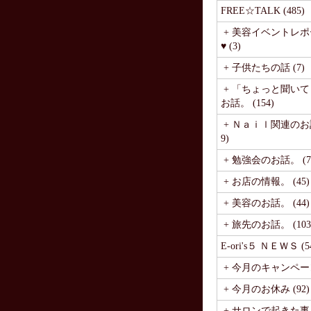
FREE☆TALK (485)
+ 美容イベントレポ
♥ (3)
+ 子供たちの話 (7)
+ 「ちょっと聞い
お話。 (154)
+ Ｎａｉｌ関連のお話
9)
+ 勉強会のお話。 (7
+ お店の情報。 (45)
+ 美容のお話。 (44)
+ 旅先のお話。 (103
E-ori's５ ＮＥＷＳ (5
+ 今月のキャンペーン 
+ 今月のお休み (92)
+ サロンで起きた