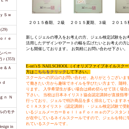
ＭＥＮ
ｅｙＳｗ
２０１５春期、２級
２０１５夏期、３級
２０１５
29)
新しくジェルの導入をお考えの方、ジェル検定試験をお
ｆｏｒｅ
活用したデザインやアートの幅を広げたいとお考えの方
ンも開催しております。 お気軽にお問い合わせ下さい。
ャンペー
(353)
E-ori’s５ NAILSCHOOL（イオリズファイブネイル
ｒｅ＆Ａ
方は
こちらをクリック
して下さい。
スクールへの沢山のお問い合わせ、ありがとうございま
ｏｄ
て働きたい方から趣味でネイルを学びたい方まで、随時
ります。
入学希望生が多い場合は締め切らせて頂く場合
下さい。
当校は日本ネイリスト協会認定講師が直接指導
ｇｎ Ｎ
行っており、ジェルで特許商品を多く排出していますネ
ＣＩＡスタイリスト（認定講師）・ジェル検定試験で受
ェルのモチ
いるジェルメーカーＢｅｌｌａＦｏｒｍａのアシスタン
が在中しているネイルスクールですので、ジェルを特に
れているスクールです
。
sign in