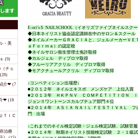
E-ori’s５ NAILSCHOOL（イオリズファイブネイルス
◆日本ネイリスト協会認定講師在中のサロン＆スクール
◆ネイルメーカーＧＲＡＣＩＡと、ジェルメーカーＶＥ
ル・美
ａＦｏｒｍａ）の認定校
◆ネイルサロン衛生管理士免許取得
◆カルジェル ディプロマ取得
 (9)
◆フルーリアアクリル ディプロマ取得
time（チェ
◆モアクチュールアクリル ディプロマ取得
28)
↓コンペティション出場歴↓
介❤ (7
■２０１２年 ネイルエキスポ メンズケア 上位入賞
■２０１３年 ＨＫＰＮＶ ＣＯＭＰＥＴＩＴＩＯＮ 
❤ (18
ジョンⅡワントーンスカルプチュア部門４位
■２０１４年 ＡＳＩＡ ＮＡＩＬ ＦＥＳＴＩＶＡＬ フ
門 出場
ＥＵＴＩＣ
↓これまでのネイル検定試験・ジェル検定試験、試験官履
《癌治療
●２０１４年 秋期ネイリスト技能検定試験 ２・１級
 (15)