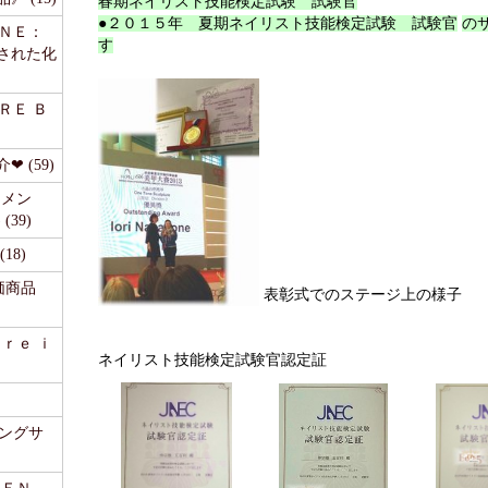
春期ネイリスト技能検定試験 試験官
●２０１５年 夏期ネイリスト技能検定試験 試験官
の
ＩＮＥ：
す
された化
ＲＥ Ｂ
 (59)
リメン
39)
18)
価商品
表彰式でのステージ上の様子
ａｒｅ ｉ
ネイリスト技能検定試験官認定証
ピングサ