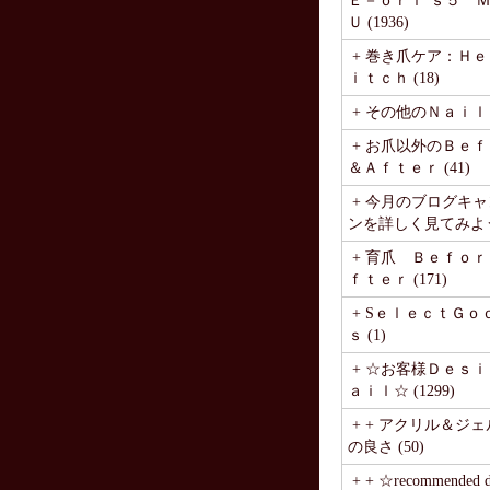
Ｅ－ｏｒｉ’ｓ５ 
Ｕ (1936)
+ 巻き爪ケア：Ｈ
ｉｔｃｈ (18)
+ その他のＮａｉｌ (
+ お爪以外のＢｅ
＆Ａｆｔｅｒ (41)
+ 今月のブログキ
ンを詳しく見てみよう♪ 
+ 育爪 Ｂｅｆｏ
ｆｔｅｒ (171)
+ SｅｌｅｃｔＧｏ
ｓ (1)
+ ☆お客様Ｄｅｓｉ
ａｉｌ☆ (1299)
+ + アクリル＆ジ
の良さ (50)
+ + ☆recommended de