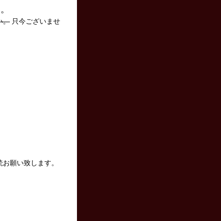
い。
い。
只今ございませ
読お願い致します。