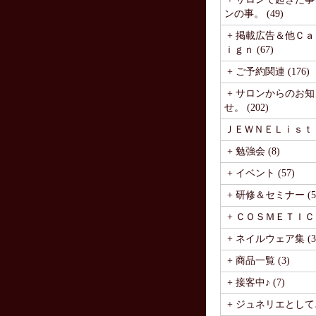
ンの事。 (49)
+ 掲載広告＆他Ｃ
ｉｇｎ (67)
+ ご予約関連 (176)
+ サロンからのお知
せ。 (202)
ＪＥＷＮＥＬｉｓｔ (1
+ 勉強会 (8)
+ イベント (57)
+ 研修＆セミナー (5
+ ＣＯＳＭＥＴＩＣ (
+ ネイルウェア集 (3
+ 商品一覧 (3)
+ 接客中♪ (7)
+ ジュネリエとして♪ 