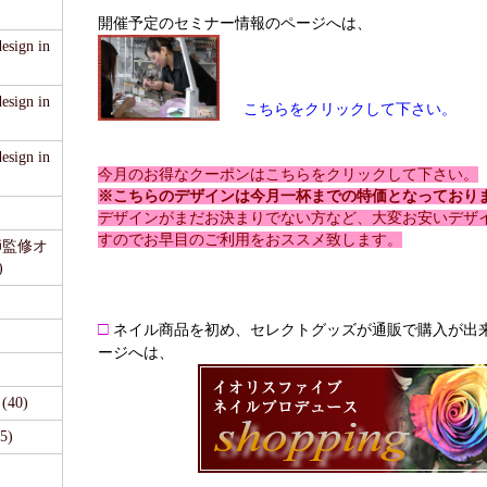
開催予定のセミナー情報のページへは、
sign in
sign in
こちらをクリックして下さい。
sign in
今月のお得なクーポンはこちらをクリックして下さい。
※こちらのデザインは今月一杯までの特価となっており
デザインがまだお決まりでない方など、大変お安いデザ
すのでお早目のご利用をおススメ致します。
医師監修オ
)
□
ネイル商品を初め、セレクトグッズが通販で購入が出
ージへは、
40)
5)