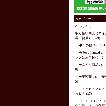
カテゴリー
ALL (8374)
取り扱い商品（ネイ
容・健康） (579)
+ ◆その他Ｇｏｏｄｓ
+ ★For a limited 
ックはお早目に！） (
+ ❤ネイル商品のご紹
0)
+ ❤美容商品のご紹介
5)
+ + ＊ＭＥＳＯＣ
ＡＬ＊ (27)
+ Ｒ．ＣＯＤＥ：
から応用された化粧品》